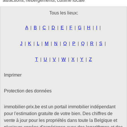
attractions, hébergements, cuisine locale
Tous les lieux:
A
|
B
|
C
|
D
|
E
|
F
|
G
|
H
|
I
|
J
|
K
|
L
|
M
|
N
|
O
|
P
|
Q
|
R
|
S
|
T
|
U
|
V
|
W
|
X
|
Y
|
Z
Imprimer
Protection des données
immobilier-prix.be est un portail immobilier indépendant
pour l'estimation gratuite de votre bien. Des chiffres de
vente à jour pour les propriétés dans toute la Belgique et