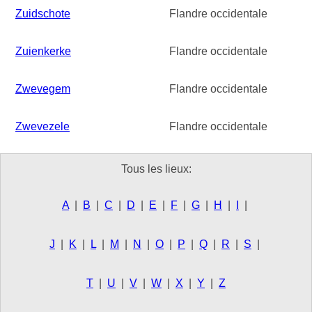
Zuidschote
Flandre occidentale
Zuienkerke
Flandre occidentale
Zwevegem
Flandre occidentale
Zwevezele
Flandre occidentale
Tous les lieux:
A
|
B
|
C
|
D
|
E
|
F
|
G
|
H
|
I
|
J
|
K
|
L
|
M
|
N
|
O
|
P
|
Q
|
R
|
S
|
T
|
U
|
V
|
W
|
X
|
Y
|
Z