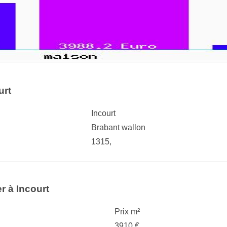
urt
Incourt
Brabant wallon
1315,
er à Incourt
Prix m²
3910 €