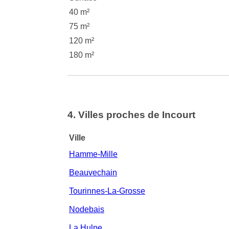
40 m²
75 m²
120 m²
180 m²
4. Villes proches de Incourt
Ville
Hamme-Mille
Beauvechain
Tourinnes-La-Grosse
Nodebais
La Hulpe