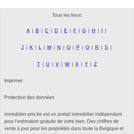
Tous les lieux:
A
|
B
|
C
|
D
|
E
|
F
|
G
|
H
|
I
|
J
|
K
|
L
|
M
|
N
|
O
|
P
|
Q
|
R
|
S
|
T
|
U
|
V
|
W
|
X
|
Y
|
Z
Imprimer
Protection des données
immobilier-prix.be est un portail immobilier indépendant
pour l'estimation gratuite de votre bien. Des chiffres de
vente à jour pour les propriétés dans toute la Belgique et