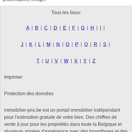
Tous les lieux:
A
|
B
|
C
|
D
|
E
|
F
|
G
|
H
|
I
|
J
|
K
|
L
|
M
|
N
|
O
|
P
|
Q
|
R
|
S
|
T
|
U
|
V
|
W
|
X
|
Y
|
Z
Imprimer
Protection des données
immobilier-prix.be est un portail immobilier indépendant
pour l'estimation gratuite de votre bien. Des chiffres de
vente à jour pour les propriétés dans toute la Belgique et
plusieurs années d'expérience avec des logarithmes et des