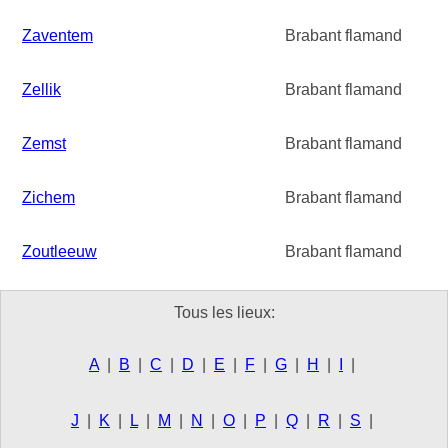
Zaventem
Brabant flamand
Zellik
Brabant flamand
Zemst
Brabant flamand
Zichem
Brabant flamand
Zoutleeuw
Brabant flamand
Tous les lieux:
A
|
B
|
C
|
D
|
E
|
F
|
G
|
H
|
I
|
J
|
K
|
L
|
M
|
N
|
O
|
P
|
Q
|
R
|
S
|