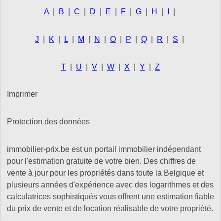
A
|
B
|
C
|
D
|
E
|
F
|
G
|
H
|
I
|
J
|
K
|
L
|
M
|
N
|
O
|
P
|
Q
|
R
|
S
|
T
|
U
|
V
|
W
|
X
|
Y
|
Z
Imprimer
Protection des données
immobilier-prix.be est un portail immobilier indépendant
pour l'estimation gratuite de votre bien. Des chiffres de
vente à jour pour les propriétés dans toute la Belgique et
plusieurs années d'expérience avec des logarithmes et des
calculatrices sophistiqués vous offrent une estimation fiable
du prix de vente et de location réalisable de votre propriété.