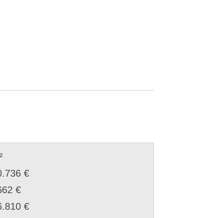
²
0.736 €
662 €
6.810 €