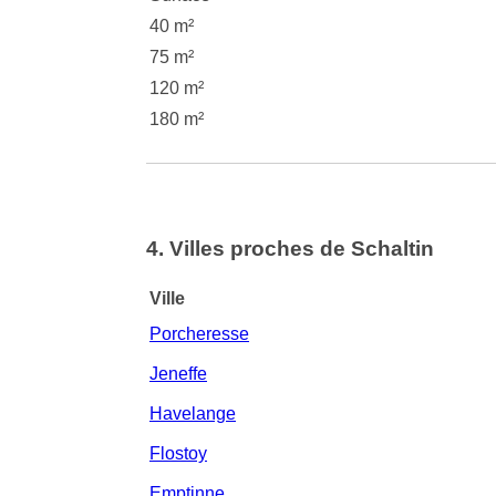
40 m²
75 m²
120 m²
180 m²
4. Villes proches de Schaltin
Ville
Porcheresse
Jeneffe
Havelange
Flostoy
Emptinne