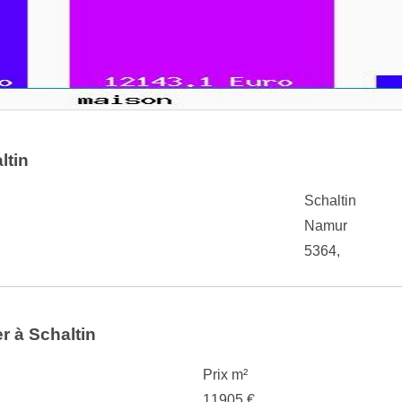
ltin
Schaltin
Namur
5364,
er à Schaltin
Prix m²
11905 €