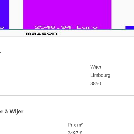
r
Wijer
Limbourg
3850,
r à Wijer
Prix m²
2497 €