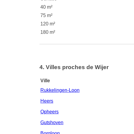
40 m²
75 m²
120 m²
180 m²
4. Villes proches de Wijer
Ville
Rukkelingen-Loon
Heers
Opheers
Gutshoven
Borgloon