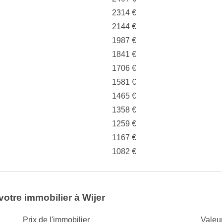
2314 €
2144 €
1987 €
1841 €
1706 €
1581 €
1465 €
1358 €
1259 €
1167 €
1082 €
votre immobilier à Wijer
Prix de l'immobilier
Valeu