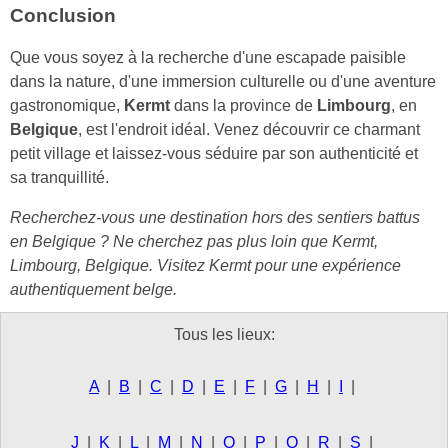
Conclusion
Que vous soyez à la recherche d'une escapade paisible
dans la nature, d'une immersion culturelle ou d'une aventure
gastronomique,
Kermt
dans la province de
Limbourg
, en
Belgique
, est l'endroit idéal. Venez découvrir ce charmant
petit village et laissez-vous séduire par son authenticité et
sa tranquillité.
Recherchez-vous une destination hors des sentiers battus
en Belgique ? Ne cherchez pas plus loin que Kermt,
Limbourg, Belgique. Visitez Kermt pour une expérience
authentiquement belge.
Tous les lieux:
A
|
B
|
C
|
D
|
E
|
F
|
G
|
H
|
I
|
J
|
K
|
L
|
M
|
N
|
O
|
P
|
Q
|
R
|
S
|