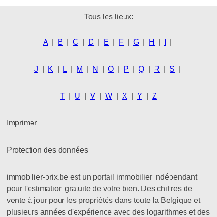
Tous les lieux:
A
|
B
|
C
|
D
|
E
|
F
|
G
|
H
|
I
|
J
|
K
|
L
|
M
|
N
|
O
|
P
|
Q
|
R
|
S
|
T
|
U
|
V
|
W
|
X
|
Y
|
Z
Imprimer
Protection des données
immobilier-prix.be est un portail immobilier indépendant
pour l'estimation gratuite de votre bien. Des chiffres de
vente à jour pour les propriétés dans toute la Belgique et
plusieurs années d'expérience avec des logarithmes et des