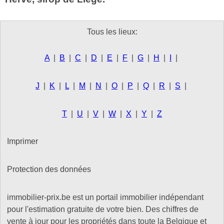
Tous les lieux:
A
|
B
|
C
|
D
|
E
|
F
|
G
|
H
|
I
|
J
|
K
|
L
|
M
|
N
|
O
|
P
|
Q
|
R
|
S
|
T
|
U
|
V
|
W
|
X
|
Y
|
Z
Imprimer
Protection des données
immobilier-prix.be est un portail immobilier indépendant
pour l'estimation gratuite de votre bien. Des chiffres de
vente à jour pour les propriétés dans toute la Belgique et