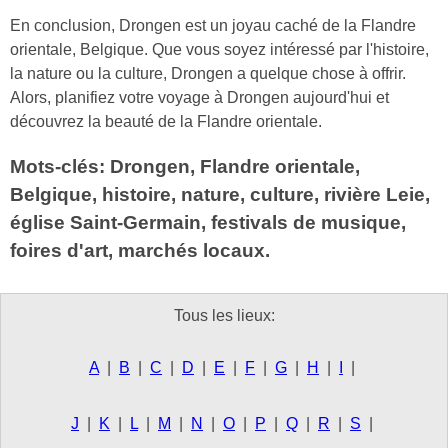
En conclusion, Drongen est un joyau caché de la Flandre
orientale, Belgique. Que vous soyez intéressé par l'histoire,
la nature ou la culture, Drongen a quelque chose à offrir.
Alors, planifiez votre voyage à Drongen aujourd'hui et
découvrez la beauté de la Flandre orientale.
Mots-clés: Drongen, Flandre orientale,
Belgique, histoire, nature, culture, rivière Leie,
église Saint-Germain, festivals de musique,
foires d'art, marchés locaux.
Tous les lieux:
A
|
B
|
C
|
D
|
E
|
F
|
G
|
H
|
I
|
J
|
K
|
L
|
M
|
N
|
O
|
P
|
Q
|
R
|
S
|