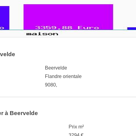
rvelde
Beervelde
Flandre orientale
9080,
er à Beervelde
Prix m²
3294 €