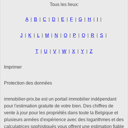
Tous les lieux:
A
|
B
|
C
|
D
|
E
|
F
|
G
|
H
|
I
|
J
|
K
|
L
|
M
|
N
|
O
|
P
|
Q
|
R
|
S
|
T
|
U
|
V
|
W
|
X
|
Y
|
Z
Imprimer
Protection des données
immobilier-prix.be est un portail immobilier indépendant
pour l'estimation gratuite de votre bien. Des chiffres de
vente à jour pour les propriétés dans toute la Belgique et
plusieurs années d'expérience avec des logarithmes et des
calculatrices sophistiqués vous offrent une estimation fiable