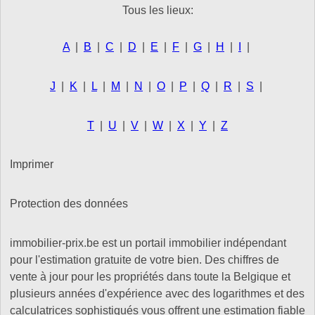
Tous les lieux:
A
|
B
|
C
|
D
|
E
|
F
|
G
|
H
|
I
|
J
|
K
|
L
|
M
|
N
|
O
|
P
|
Q
|
R
|
S
|
T
|
U
|
V
|
W
|
X
|
Y
|
Z
Imprimer
Protection des données
immobilier-prix.be est un portail immobilier indépendant
pour l'estimation gratuite de votre bien. Des chiffres de
vente à jour pour les propriétés dans toute la Belgique et
plusieurs années d'expérience avec des logarithmes et des
calculatrices sophistiqués vous offrent une estimation fiable