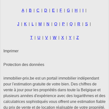
A
|
B
|
C
|
D
|
E
|
F
|
G
|
H
|
I
|
J
|
K
|
L
|
M
|
N
|
O
|
P
|
Q
|
R
|
S
|
T
|
U
|
V
|
W
|
X
|
Y
|
Z
Imprimer
Protection des données
immobilier-prix.be est un portail immobilier indépendant
pour l'estimation gratuite de votre bien. Des chiffres de
vente à jour pour les propriétés dans toute la Belgique et
plusieurs années d'expérience avec des logarithmes et des
calculatrices sophistiqués vous offrent une estimation fiable
du prix de vente et de location réalisable de votre propriété.