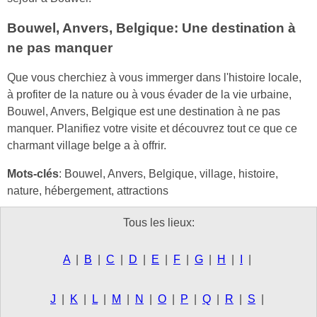
Bouwel, Anvers, Belgique: Une destination à
ne pas manquer
Que vous cherchiez à vous immerger dans l'histoire locale,
à profiter de la nature ou à vous évader de la vie urbaine,
Bouwel, Anvers, Belgique est une destination à ne pas
manquer. Planifiez votre visite et découvrez tout ce que ce
charmant village belge a à offrir.
Mots-clés
: Bouwel, Anvers, Belgique, village, histoire,
nature, hébergement, attractions
Tous les lieux:
A
|
B
|
C
|
D
|
E
|
F
|
G
|
H
|
I
|
J
|
K
|
L
|
M
|
N
|
O
|
P
|
Q
|
R
|
S
|